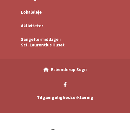
Lokaleleje
Aktiviteter
Sangeftermiddage i
Sct. Laurentius Huset
Esbønderup Sogn

Tilgængelighedserklæring
Log på ChurchDesk