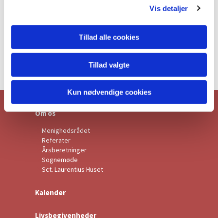
Vis detaljer
VÆRGE for Sct. Laurentius Huset:
Tillad alle cookies
Hanne Vinther
Mail:
hannevinther53@gmail.com
Tillad valgte
Kun nødvendige cookies
Om os
Menighedsrådet
Referater
Årsberetninger
Sognemøde
Sct. Laurentius Huset
Kalender
Livsbegivenheder