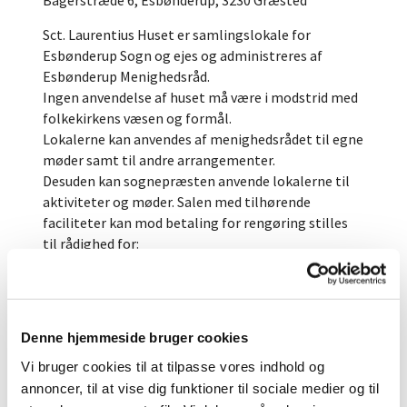
Sct. Laurentius Huset er samlingslokale for
Esbønderup Sogn og ejes og administreres af
Esbønderup Menighedsråd.
Ingen anvendelse af huset må være i modstrid med
folkekirkens væsen og formål.
Lokalerne kan anvendes af menighedsrådet til egne
møder samt til andre arrangementer.
Desuden kan sognepræsten anvende lokalerne til
aktiviteter og møder. Salen med tilhørende
faciliteter kan mod betaling for rengøring stilles
til rådighed for:
1. Private til mindre arrangementer som feks.
kaffebord efter begravelse, reception efter vielse og
andre mindre arrangementer.
Denne hjemmeside bruger cookies
2. Foreninger og grupper i lokalområdet til enten
Vi bruger cookies til at tilpasse vores indhold og
egne eller offentlige møder.
annoncer, til at vise dig funktioner til sociale medier og til