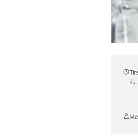
Tir
kl.
Me