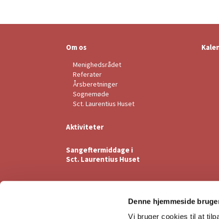
Om os
Kale
Menighedsrådet
Referater
Årsberetninger
Sognemøde
Sct. Laurentius Huset
Aktiviteter
Sangeftermiddage i
Sct. Laurentius Huset
Denne hjemmeside bruger
Vi bruger cookies til at til