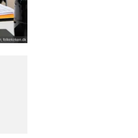
, folkekirken.dk
,