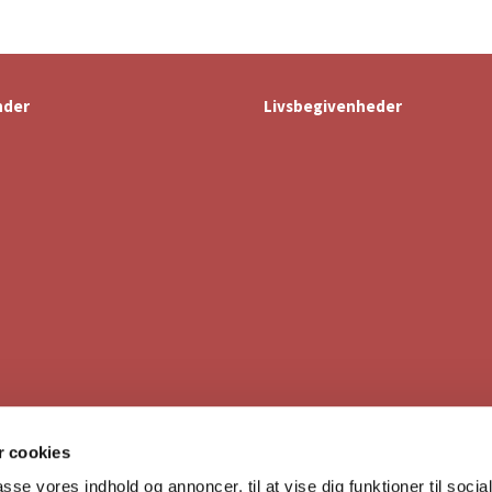
nder
Livsbegivenheder
Esbønderup Sogn

 cookies
passe vores indhold og annoncer, til at vise dig funktioner til soci