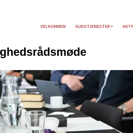
VELKOMMEN
GUDSTJENESTER
AKTI
ighedsrådsmøde