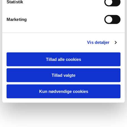
k
Statistik
e
v
Marketing
a
l
g
Vis detaljer
Tillad alle cookies
Tillad valgte
Kun nødvendige cookies