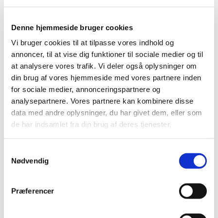
Denne hjemmeside bruger cookies
Vi bruger cookies til at tilpasse vores indhold og
annoncer, til at vise dig funktioner til sociale medier og til
at analysere vores trafik. Vi deler også oplysninger om
din brug af vores hjemmeside med vores partnere inden
for sociale medier, annonceringspartnere og
analysepartnere. Vores partnere kan kombinere disse
data med andre oplysninger, du har givet dem, eller som
de har indsamlet fra din brug af deres tjenester.
S
Nødvendig
a
m
t
Du vil måske også kunne lide...
Præferencer
y
k