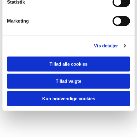
k
Statistik
e
v
Marketing
a
l
g
Vis detaljer
Tillad alle cookies
Tillad valgte
Kun nødvendige cookies