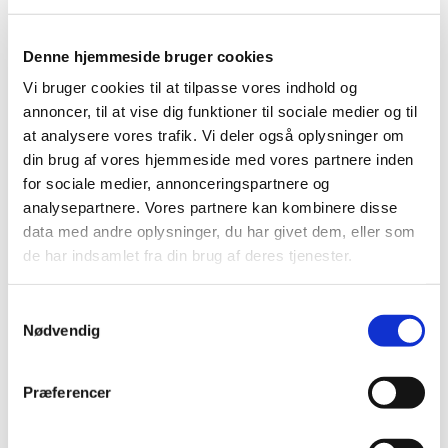
Denne hjemmeside bruger cookies
Vi bruger cookies til at tilpasse vores indhold og
annoncer, til at vise dig funktioner til sociale medier og til
at analysere vores trafik. Vi deler også oplysninger om
din brug af vores hjemmeside med vores partnere inden
for sociale medier, annonceringspartnere og
analysepartnere. Vores partnere kan kombinere disse
data med andre oplysninger, du har givet dem, eller som
de har indsamlet fra din brug af deres tjenester.
S
Nødvendig
a
m
t
Du vil måske også kunne lide...
Præferencer
y
k