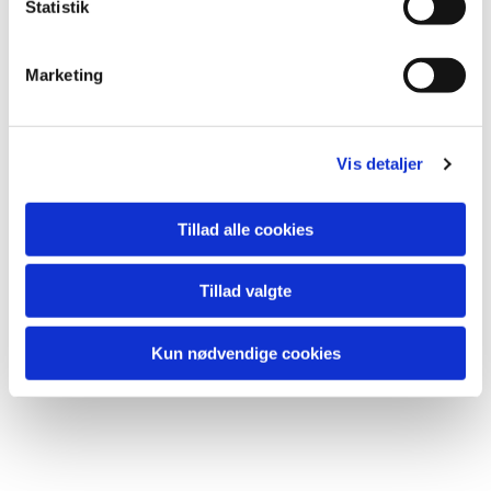
k
Statistik
e
v
Marketing
a
l
g
Vis detaljer
Tillad alle cookies
Tillad valgte
Kun nødvendige cookies