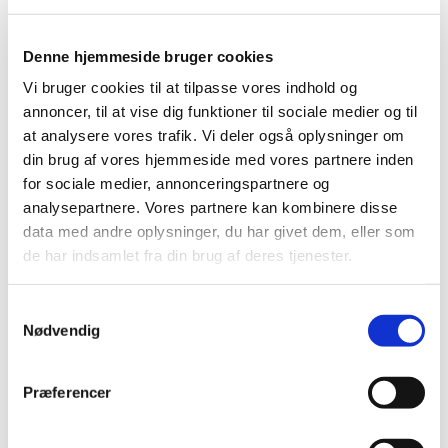
Denne hjemmeside bruger cookies
Vi bruger cookies til at tilpasse vores indhold og
annoncer, til at vise dig funktioner til sociale medier og til
at analysere vores trafik. Vi deler også oplysninger om
din brug af vores hjemmeside med vores partnere inden
for sociale medier, annonceringspartnere og
analysepartnere. Vores partnere kan kombinere disse
data med andre oplysninger, du har givet dem, eller som
de har indsamlet fra din brug af deres tjenester.
S
Nødvendig
a
m
t
Du vil måske også kunne lide...
Præferencer
y
k