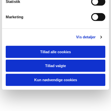
k
Statistik
e
v
Marketing
a
l
g
Vis detaljer
Tillad alle cookies
Tillad valgte
Kun nødvendige cookies