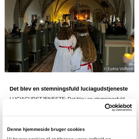
© Eydna Vidtfeldt
Det blev en stemningsfuld luciagudstjeneste
LUCIAGUDSTJENESTE: Det blev en stemningsfuld
luciagudstjeneste den 12. december 2025 i
Esbønderup Kirke.
Skolelederen Eydna Vidtfeldt takkede for samarbejdet
Denne hjemmeside bruger cookies
med kirken og udtalte: "Eleverne var så stolte bagefter,
Vi bruger cookies til at tilpasse vores indhold og