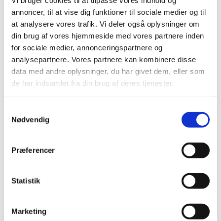
og det gav dem noget ekstra, at lokalerne gav meget til
annoncer, til at vise dig funktioner til sociale medier og til
oplevelsen. Det betød også meget for dem, at
at analysere vores trafik. Vi deler også oplysninger om
forældrene så med."
din brug af vores hjemmeside med vores partnere inden
for sociale medier, annonceringspartnere og
analysepartnere. Vores partnere kan kombinere disse
data med andre oplysninger, du har givet dem, eller som
de har indsamlet fra din brug af deres tjenester.
Du vil måske også kunne lide...
S
Nødvendig
a
m
t
Præferencer
y
k
k
Statistik
e
v
Marketing
a