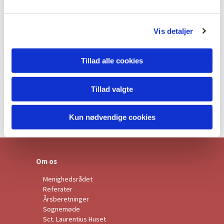
l
g
Vis detaljer
Tillad alle cookies
Tillad valgte
Kun nødvendige cookies
Om os
Menighedsrådet
Referater
Årsberetninger
Sognemøde
Sct. Laurentius Huset