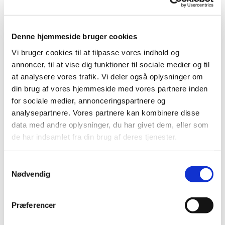
Konfirmander fra Esbønderup, Villingerød samt Alme
og Græsted har haft en fyldt og lærerig dag lørdag den
Denne hjemmeside bruger cookies
16. marts 2024.
Vi bruger cookies til at tilpasse vores indhold og
Tre sognepræster gik sammen om denne dag:
annoncer, til at vise dig funktioner til sociale medier og til
Sognepræst Else Korsholm fra Esbønderup og
at analysere vores trafik. Vi deler også oplysninger om
Villingerød Kirker samt sognepræsterne Ole Backer
din brug af vores hjemmeside med vores partnere inden
Mogensen og Troels Toft fra Græsted Kirke.
for sociale medier, annonceringspartnere og
analysepartnere. Vores partnere kan kombinere disse
Aktiviteterne spændte bredt, som kan ses på
data med andre oplysninger, du har givet dem, eller som
billederne i
FOTOGALLERIET>>
de har indsamlet fra din brug af deres tjenester.
S
Nødvendig
a
m
t
Præferencer
Du vil måske også kunne lide...
y
k