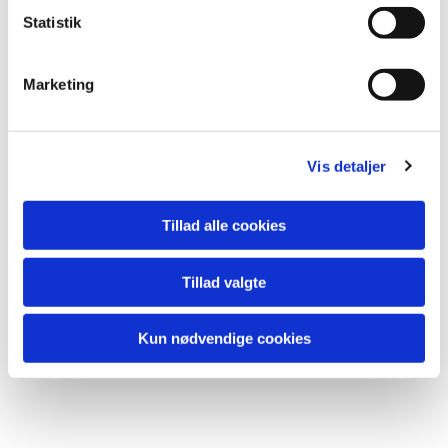
k
Statistik
e
v
Marketing
a
l
g
Vis detaljer
Tillad alle cookies
Tillad valgte
Kun nødvendige cookies